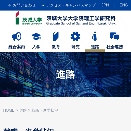
お問い合わせ
アクセス・キャンパスマップ
JPN
ENG
総合案内
入学
教育
研究
進路
社会連携
進路
HOME
>
進路
>
就職・進学状況