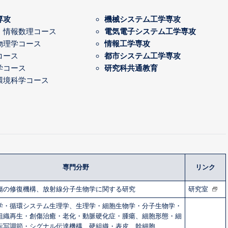
専攻
機械システム工学専攻
・情報数理コース
電気電子システム工学専攻
物理学コース
情報工学専攻
コース
都市システム工学専攻
学コース
研究科共通教育
環境科学コース
専門分野
リンク
傷の修復機構、放射線分子生物学に関する研究
研究室
学・循環システム生理学、生理学・細胞生物学・分子生物学・
組織再生・創傷治癒・老化・動脈硬化症・腫瘍、細胞形態・細
転写調節・シグナル伝達機構、硬組織・表皮、幹細胞