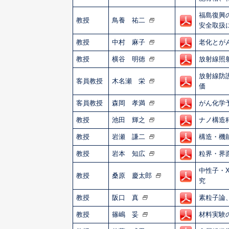
福島復興
教授
鳥養 祐二
安全取扱
教授
中村 麻子
老化とが
教授
横谷 明徳
放射線照
放射線防
客員教授
木名瀬 栄
価
客員教授
森岡 孝満
がん化学
教授
池田 輝之
ナノ構造
教授
岩瀬 謙二
構造・機
教授
岩本 知広
粒界・界
中性子・
教授
桑原 慶太郎
究
教授
阪口 真
素粒子論
教授
篠嶋 妥
材料実験