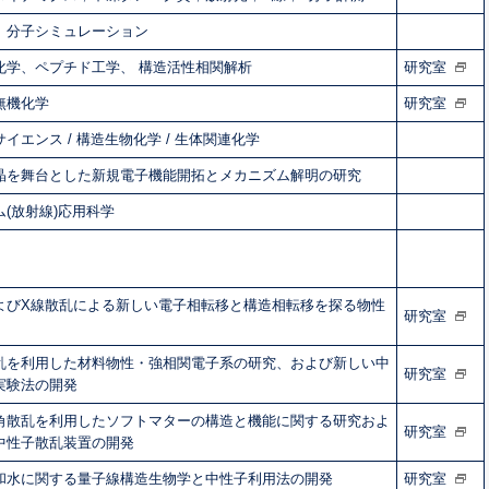
、分子シミュレーション
化学、ペプチド工学、 構造活性相関解析
研究室
無機化学
研究室
イエンス / 構造生物化学 / 生体関連化学
晶を舞台とした新規電子機能開拓とメカニズム解明の研究
(放射線)応用科学
よびX線散乱による新しい電子相転移と構造相転移を探る物性
研究室
乱を利用した材料物性・強相関電子系の研究、および新しい中
研究室
実験法の開発
角散乱を利用したソフトマターの構造と機能に関する研究およ
研究室
中性子散乱装置の開発
和水に関する量子線構造生物学と中性子利用法の開発
研究室