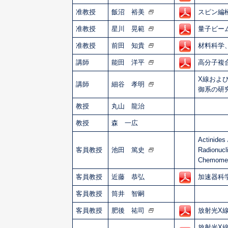
准教授
飯沼 裕美
スピン編
准教授
星川 晃範
量子ビー
准教授
前田 知貴
材料科学
講師
能田 洋平
高分子複
X線およ
講師
細谷 孝明
御系の研
教授
丸山 龍治
教授
森 一広
Actinides
客員教授
池田 篤史
Radionuc
Chemomet
客員教授
近藤 恭弘
加速器科
客員教授
筒井 智嗣
客員教授
肥後 祐司
放射光X
放射光X