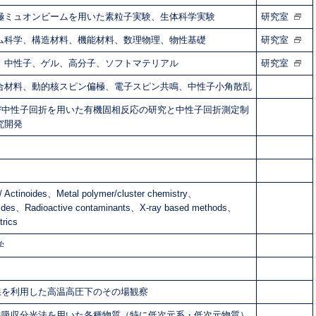
極ミュオンビームを用いた素粒子実験、生体科学実験
研究室
ム科学、構造材料、機能材料、数理物理、物性基礎
研究室
、中性子、ゲル、高分子、ソフトマテリアル
研究室
合材料、動的核スピン偏極、電子スピン共鳴、中性子小角散乱
び中性子回折を用いた有機固相反応の研究と中性子回折測定制
究開発
 / Actinoides、Metal polymer/cluster chemistry、
lides、Radioactive contaminants、X-ray based methods、
rics
学
線を利用した高温高圧下のその場観察
線吸収分光法を用いた各種物質（特に低次元系・低次元物質）