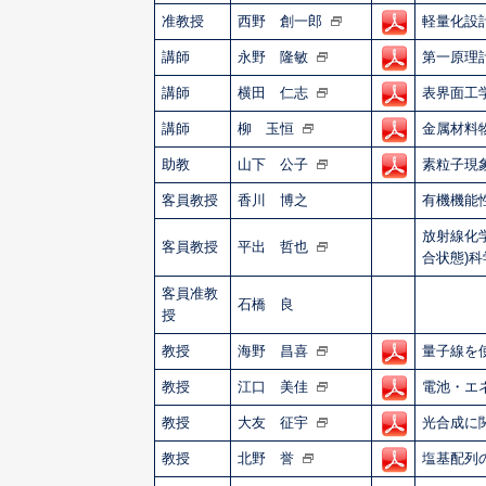
准教授
西野 創一郎
軽量化設
講師
永野 隆敏
第一原理
講師
横田 仁志
表界面工
講師
柳 玉恒
金属材料
助教
山下 公子
素粒子現
客員教授
香川 博之
有機機能
放射線化
客員教授
平出 哲也
合状態)科
客員准教
石橋 良
授
教授
海野 昌喜
量子線を
教授
江口 美佳
電池・エ
教授
大友 征宇
光合成に
教授
北野 誉
塩基配列