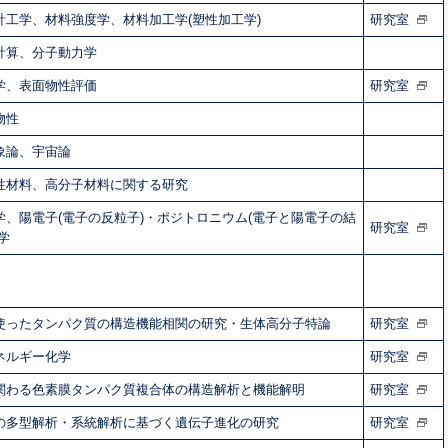
計工学、材料強度学、材料加工学(塑性加工学)
研究室
計算、分子動力学
学、表面物性評価
研究室
物性
象論、宇宙論
性材料、高分子材料に関する研究
学、陽電子(電子の反粒子)・ポジトロニウム(電子と陽電子の結
研究室
学
使ったタンパク質の構造機能相関の研究・生体高分子特論
研究室
ネルギー化学
研究室
関わる色素膜タンパク質複合体の構造解析と機能解明
研究室
の多型解析・系統解析に基づく遺伝子進化の研究
研究室