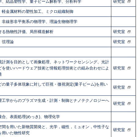
学、結晶塑性学、量子ビーム解析学、分析科学
研究室
、軽金属材料の塑性加工、ミクロ組織制御
、非線形非平衡系の物理学、理論生物物理学
ける熱物性評価、局所構造解析
研究室
、弦理論
研究室
境計測を目的として画像処理、ネットワークセンシング、光計
どを使いハードウェア技術と情報処理技術との組み合わせによ
研究室
発
どの量子多体現象に対して巨視・微視測定(量子ビーム)を用い
研究室
理工学からのプラズマ生成・計測・制御とナノテクノロジーへ
研究室
接合、表面処理(めっき)、物理化学
空間を用いた新物質開発と、光学，磁性，ミュオン，中性子な
研究室
を用いた物性研究