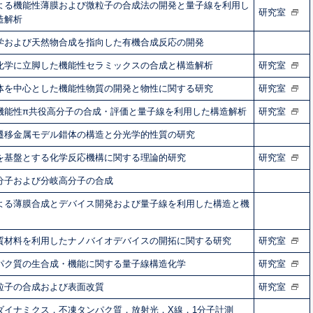
よる機能性薄膜および微粒子の合成法の開発と量子線を利用し
研究室
造解析
学および天然物合成を指向した有機合成反応の開発
化学に立脚した機能性セラミックスの合成と構造解析
研究室
体を中心とした機能性物質の開発と物性に関する研究
研究室
機能性π共役高分子の合成・評価と量子線を利用した構造解析
研究室
遷移金属モデル錯体の構造と分光学的性質の研究
を基盤とする化学反応機構に関する理論的研究
研究室
分子および分岐高分子の合成
よる薄膜合成とデバイス開発および量子線を利用した構造と機
質材料を利用したナノバイオデバイスの開拓に関する研究
研究室
パク質の生合成・機能に関する量子線構造化学
研究室
粒子の合成および表面改質
研究室
ダイナミクス，不凍タンパク質，放射光，X線，1分子計測