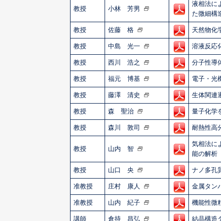
液相法に
教授
小林 芳男
た微細構
教授
佐藤 格
天然物化
教授
中島 光一
溶液反応
教授
西川 浩之
分子性導
教授
福元 博基
電子・光
教授
藤澤 清史
生体関連
教授
森 聖治
量子化学
教授
森川 敦司
耐熱性高
気相法に
教授
山内 智
能の解析
教授
山口 央
ナノ多孔
准教授
庄村 康人
金属タン
准教授
山内 紀子
機能性微
講師
倉持 昌弘
結晶構造