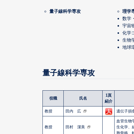
量子線科学専攻
理学
数学
宇宙
化学
生物
地球
量子線科学専攻
1頁
役職
氏名
紹介
教授
田内 広
遺伝子損
血管生物
教授
田村 潔美
生化学、
胞骨格、