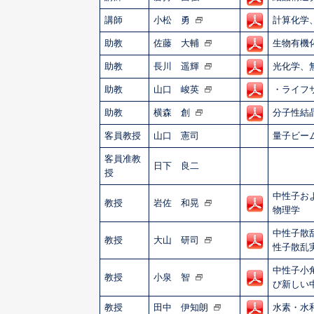
講師
小松 勇
計算化学
助教
佐藤 大輔
生物有機
助教
長川 遥輝
光化学、
助教
山口 峻英
・ライフサ
助教
横森 創
分子性結
客員教授
山口 憲司
量子ビーム
客員准教
日下 良二
授
中性子お
教授
岩佐 和晃
物理学
中性子散
教授
大山 研司
性子散乱
中性子小
教授
小泉 智
び新しい
教授
田中 伊知朗
水素・水