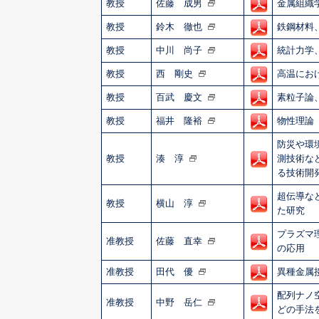
教授
佐藤 成男
金属組織
教授
鈴木 徹也
鉄鋼材料
教授
中川 尚子
統計力学
教授
西 剛史
高温にお
教授
百武 慶文
素粒子論
教授
福井 隆裕
物性理論
防災や環
教授
湊 淳
測技術な
る技術開
超伝導な
教授
横山 淳
た研究
プラズマ
准教授
佐藤 直幸
の応用
准教授
田代 優
異種金属
配列ナノ
准教授
中野 岳仁
どの手法