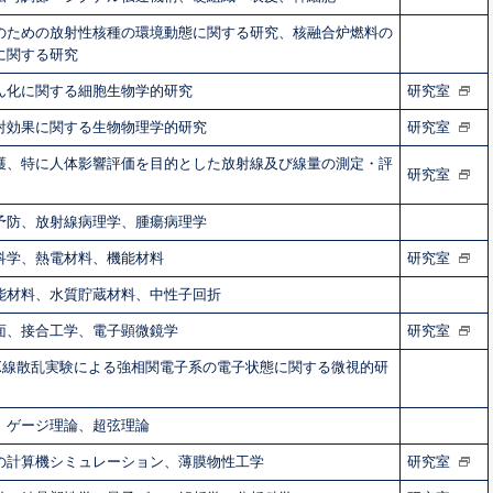
のための放射性核種の環境動態に関する研究、核融合炉燃料の
に関する研究
ん化に関する細胞生物学的研究
研究室
射効果に関する生物物理学的研究
研究室
護、特に人体影響評価を目的とした放射線及び線量の測定・評
研究室
予防、放射線病理学、腫瘍病理学
科学、熱電材料、機能材料
研究室
能材料、水質貯蔵材料、中性子回折
面、接合工学、電子顕微鏡学
研究室
X線散乱実験による強相関電子系の電子状態に関する微視的研
、ゲージ理論、超弦理論
の計算機シミュレーション、薄膜物性工学
研究室