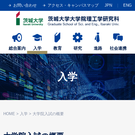
お問い合わせ
アクセス・キャンパスマップ
JPN
ENG
総合案内
入学
教育
研究
進路
社会連携
入学
HOME
>
入学
>
大学院入試の概要