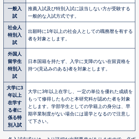
一般入
推薦入試及び特別入試に該当しない方が受験する
試
一般的な入試方式です。
社会人
出願時に1年以上の社会人としての職務暦を有する
特別入
者を対象とします。
試
外国人
留学生
日本国籍を持たず、入学に支障のない在留資格を
特別入
持つ(見込みのある)者を対象とします。
試
大学に3
大学に3年以上在学し、一定の単位を優れた成績を
年以上
もって修得したものと本研究科が認めた者を対象
在学す
とします。学部学生としての学籍上の身分は、早
る者に
期卒業制度がない場合には退学となるので注意し
係る特
て下さい。
別入試