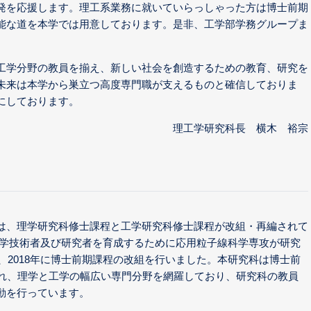
発を応援します。理工系業務に就いていらっしゃった方は博士前期
能な道を本学では用意しております。是非、工学部学務グループま
工学分野の教員を揃え、新しい社会を創造するための教育、研究を
未来は本学から巣立つ高度専門職が支えるものと確信しておりま
にしております。
理工学研究科長 横木 裕宗
は、理学研究科修士課程と工学研究科修士課程が改組・再編されて
性子科学技術者及び研究者を育成するために応用粒子線科学専攻が研究
程、2018年に博士前期課程の改組を行いました。本研究科は博士前
され、理学と工学の幅広い専門分野を網羅しており、研究科の教員
動を行っています。