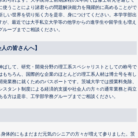
に使うことにより諸君らの問題解決能力を飛躍的に高めることがで
新しい世界を切り拓く力を是非、身につけてください。本学学部出
ますが、最近では大手私立大学等の他学からの進学生や留学生も増え
グループまでご相談ください。
会人の皆さんへ】
伸ばして、研究・開発分野の理工系スペシャリストとしての称号で
はもちろん、国際的な企業のほとんどの理工系人材は博士号を有し
開発業務に就くためのパスポートです。茨城大学では授業料免除、
シスタント制度による経済的支援や社会人の方々の通常業務と両立
ある方は是非、工学部学務グループまでご相談ください。
にも身体的にもまだまだ元気のシニアの方々が増えて参りました。茨