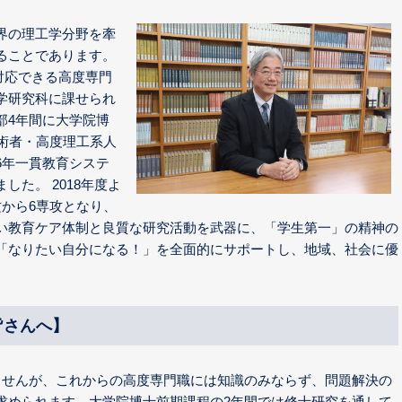
界の理工学分野を牽
ることであります。
どに対応できる高度専門
学研究科に課せられ
部4年間に大学院博
術者・高度理工系人
6年一貫教育システ
た。 2018年度よ
から6専攻となり、
い教育ケア体制と良質な研究活動を武器に、「学生第一」の精神の
「なりたい自分になる！」を全面的にサポートし、地域、社会に優
皆さんへ】
ませんが、これからの高度専門職には知識のみならず、問題解決の
求められます。大学院博士前期課程の2年間では修士研究を通して