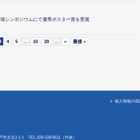
環境シンポジウムにて優秀ポスター賞を受賞
3
4
5
...
10
20
...
»
最後 »
個人情報の保
戸市文京2-1-1 TEL.029-228-8111（代表）